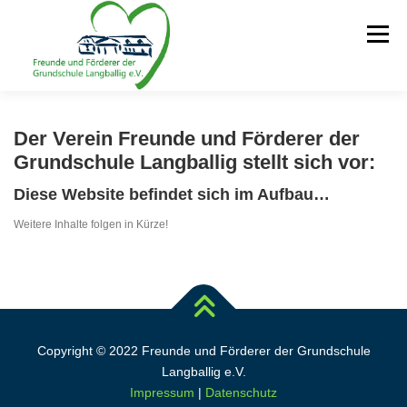
Zum
Inhalt
Menü
springen
Der Verein Freunde und Förderer der
STARTSEITE
RUND UM DEN VEREIN
OGATA
Grundschule Langballig stellt sich vor:
Diese Website befindet sich im Aufbau…
Weitere Inhalte folgen in Kürze!
DOWNLOADS
TERMINE
KONTAKT
GS LANGBALLIG
Copyright © 2022 Freunde und Förderer der Grundschule
Langballig e.V.
Impressum
|
Datenschutz