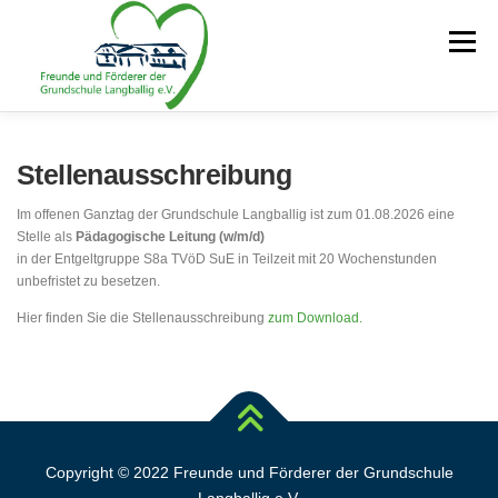
Zum
Inhalt
Menü
springen
STARTSEITE
RUND UM DEN VEREIN
OGATA
Stellenausschreibung
Im offenen Ganztag der Grundschule Langballig ist zum 01.08.2026 eine
Stelle als
Pädagogische Leitung (w/m/d)
in der Entgeltgruppe S8a TVöD SuE in Teilzeit mit 20 Wochenstunden
DOWNLOADS
TERMINE
KONTAKT
unbefristet zu besetzen.
Hier finden Sie die Stellenausschreibung
zum Download.
GS LANGBALLIG
Copyright © 2022 Freunde und Förderer der Grundschule