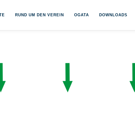
TE
RUND UM DEN VEREIN
OGATA
DOWNLOADS
ATA
OGATA
Förder
ebote
Anmeldung